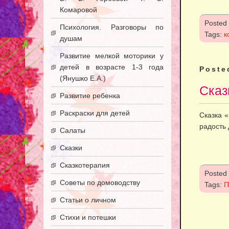
Комаровой
Posted
Психология. Разговоры по
Tags:
к
душам
Развитие мелкой моторики у
детей в возрасте 1-3 года
Poste
(Янушко Е.А.)
Сказ
Развитие ребенка
Раскраски для детей
Сказка «
радость
Салаты
Сказки
Сказкотерапия
Posted
Советы по домоводству
Tags:
П
Статьи о личном
Стихи и потешки