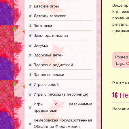
Ваше при
Детские игры
Как изв
Детский гороскоп
познани
ритуала
Заготовки
програм
Законодательство
Закуски
Здоровье детей
Posted
Tags:
С
Здоровье родителей
Здоровье семьи
Poste
Игры с водой
16 Н
Игры с песком (в песочнице)
Игры с различными
Неведим
предметами
Кемеровская Государственная
Областная Филармония