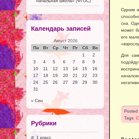
начальная школа» (ФГОС)
Одним и
способно
сна. Од
Календарь записей
может б
его мал
Август 2026
«взросл
Пн
Вт
Ср
Чт
Пт
Сб
Вс
1
2
Для сам
3
4
5
6
7
8
9
подойду
10
11
12
13
14
15
16
восприн
17
18
19
20
21
22
23
начало
24
25
26
27
28
29
30
негативн
31
« Сен
Posted
Tags:
С
Рубрики
1 класс