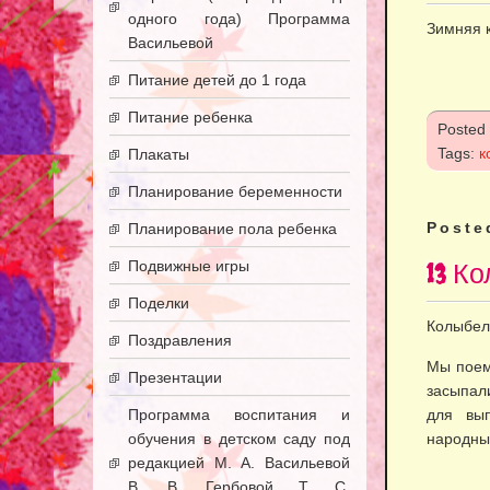
одного года) Программа
Зимняя 
Васильевой
Питание детей до 1 года
Питание ребенка
Posted
Tags:
к
Плакаты
Планирование беременности
Poste
Планирование пола ребенка
Подвижные игры
13 К
Поделки
Колыбел
Поздравления
Мы поем
Презентации
засыпал
Программа воспитания и
для вып
обучения в детском саду под
народных
редакцией М. А. Васильевой
В. В. Гербовой Т. С.