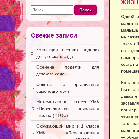
жизн
Найти:
Одной и
малыша 
малыша н
Свежие записи
не сажат
таким об
Коллекция осенних поделок
на звук
для детского сада
памперс
сесть на
Осенние поделки для
помешае
детского сада
Есть не
Советы по организации
Вы впер
самоподготовки
давайте
Математика в 1 классе УМК
заставл
«Перспективная начальная
пример
школа» (ФГОС)
заинтере
того, в
Окружающий мир в 1 классе
маленьк
УМК «Перспективная
— обяза