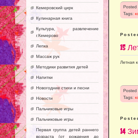
Posted
Кемеровский цирк
Tags:
к
Кулинарная книга
Культура, развлечение
Poste
г.Кемерово
15 Л
Лепка
Массаж рук
Летная 
Методики развития детей
Напитки
Новогодние стихи и песни
Posted
Tags:
к
Новости
Пальчиковые игры
Poste
Пальчиковые игры
14 З
Первая группа детей раннего
возраста (от рождения до