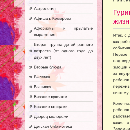
Poste
Астрология
Гури
Афиша г. Кемерово
жизн
Афоризмы и крылатые
выражения
Итак, с
как ребе
Вторая группа детей раннего
события
возраста (от одного года до
Первое,
двух лет)
подтвер
Вторые блюда
эмоции 
за внут
Выпечка
ребенок 
пережив
Вышивка
систему.
Вязание крючком
Конечно,
Вязание спицами
ребенок
работае
Дворец молодежи
какие-то
Детская библиотека
Запомни