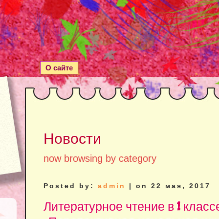
О сайте
Новости
now browsing by category
Posted by:
admin
| on 22 мая, 2017
Литературное чтение в 1 клас