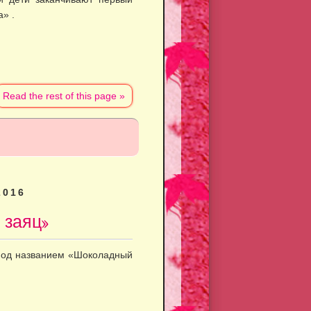
» .
Read the rest of this page »
2016
 заяц»
 под названием «Шоколадный