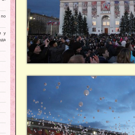
 по
и у
ода