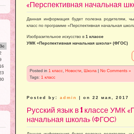
«Перспективная начальная шк
Данная информация будет полезна родителям, чь
класс по программе «Перспективная начальная школа
Изобразительное искусство в
1 классе
УМК «Перспективная начальная школа» (ФГОС)
Вс
2
9
16
Posted in
1 класс
,
Новости
,
Школа
|
No Comments »
23
Tags:
1 класс
30
Posted by:
admin
| on 22 мая, 2017
Русский язык в 1 классе УМК 
начальная школа» (ФГОС)
Данная информация будет полезна родителям, чь