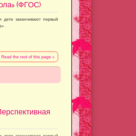
ола» (ФГОС)
и дети заканчивают первый
» .
Read the rest of this page »
«Перспективная
и дети заканчивают первый