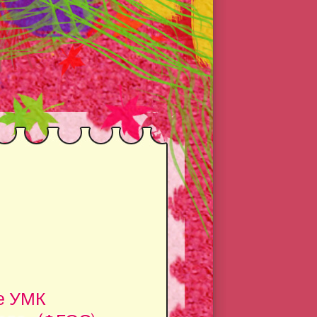
се УМК