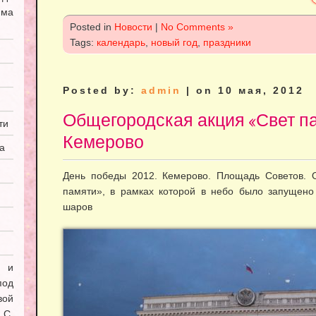
мма
Posted in
Новости
|
No Comments »
Tags:
календарь
,
новый год
,
праздники
Posted by:
admin
| on 10 мая, 2012
Общегородская акция «Свет па
ти
Кемерово
а
День победы 2012. Кемерово. Площадь Советов. 
памяти», в рамках которой в небо было запущено
шаров
я и
под
вой
С.