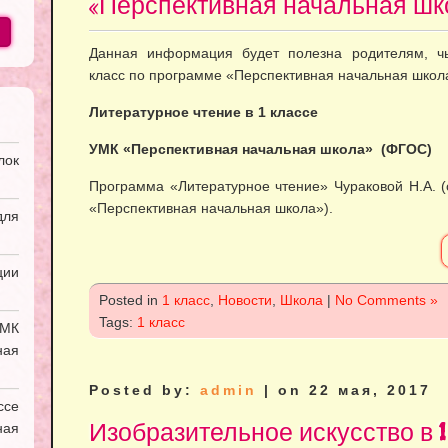
«Перспективная начальная шк
Данная информация будет полезна родителям, чь
класс по программе «Перспективная начальная школа
Литературное чтение в
1 классе
УМК «Перспективная начальная школа» (ФГОС)
лок
Программа «Литературное чтение» Чураковой Н.А. 
«Перспективная начальная школа»).
ля
ии
Posted in
1 класс
,
Новости
,
Школа
|
No Comments »
Tags:
1 класс
УМК
ная
Posted by:
admin
| on 22 мая, 2017
ссе
Изобразительное искусство в 
ая