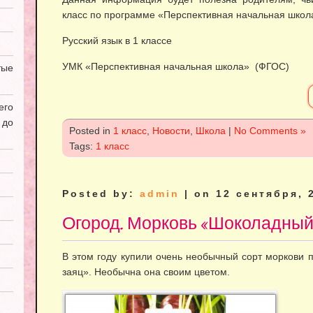
класс по программе «Перспективная начальная школа
Русский язык в
1 классе
УМК «Перспективная начальная школа»
(ФГОС)
ые
его
 до
Posted in
1 класс
,
Новости
,
Школа
|
No Comments »
Tags:
1 класс
Posted by:
admin
| on 12 сентября, 
Огород. Морковь «Шоколадный
В этом году купили очень необычный сорт моркови
заяц». Необычна она своим цветом.