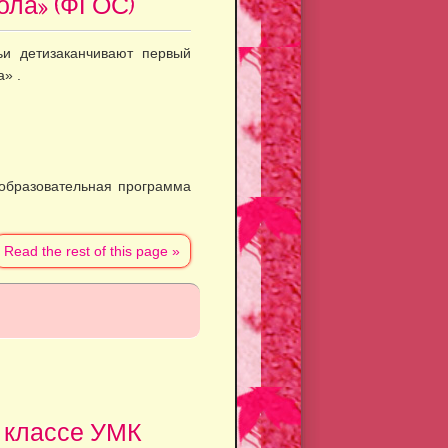
ола» (ФГОС)
и детизаканчивают первый
» .
(образовательная программа
Read the rest of this page »
1 классе УМК