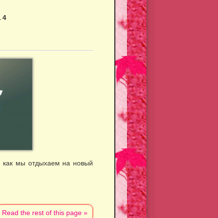
14
: как мы отдыхаем на новый
Read the rest of this page »