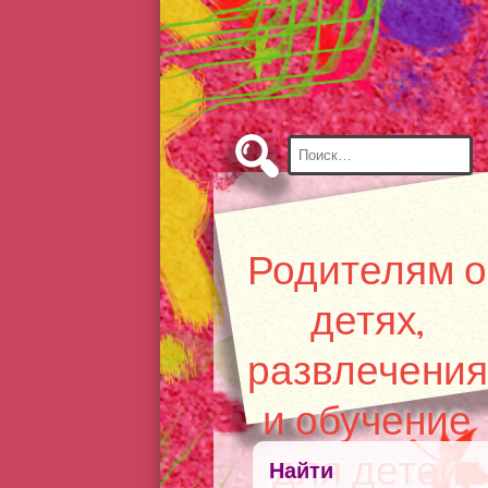
Skip
to
Content
Найти:
Родителям о
детях,
развлечения
и обучение
для детей
Найти