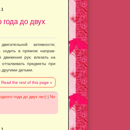
11
о года до двух
игательной активности;
ь ходить в прямом направ­
я движения рук; влезать на
; отталкивать предметы при
с другими детьми.
Read the rest of this page »
одного года до двух лет)
|
No
11