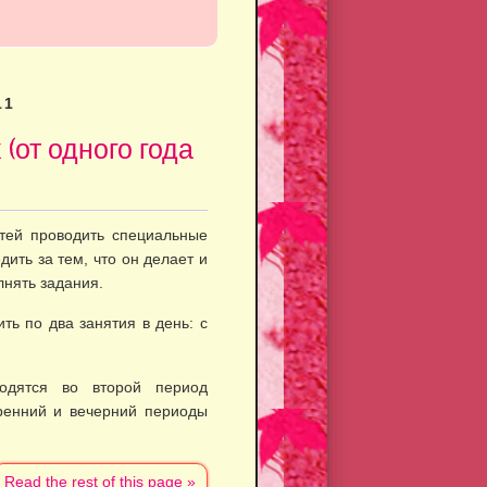
11
(от одного года
етей проводить специальные
дить за тем, что он делает и
лнять задания.
ть по два занятия в день: с
одятся во второй период
тренний и вечерний периоды
Read the rest of this page »