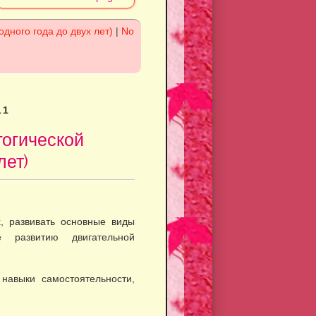
одного года до двух лет)
|
No
11
гогической
лет)
х, развивать основные виды
е развитию двигательной
авыки самостоя­тельности,