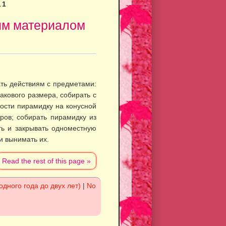
11
ким материалом
ть действиям с предметами:
акового размера, собирать с
с­ти пирамидку на конусной
ров; собирать пирамидку из
ать и закрывать одноместную
и вынимать их.
Read the rest of this page »
одного года до двух лет)
|
No