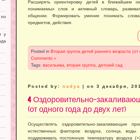
Расширять ориентировку детей в ближайшем ок
понимаемых слов и активный словарь, развиват
общении. Формировать умение понимать слова,
 по
предметов, действия.
и у
ода
Posted in
Вторая группа детей раннего возраста (от 
Comments »
Tags:
васильева
,
вторая группа
,
детский сад
Posted by:
nadya
| on 3 декабря, 20
4 Оздоровительно-закаливаю
(от одного года до двух лет)
Осуществлять оздоровительно-закаливающие про
естественных факторов: воздуха, солнца, воды.
поддерживать постоянную температуру воздуха (+