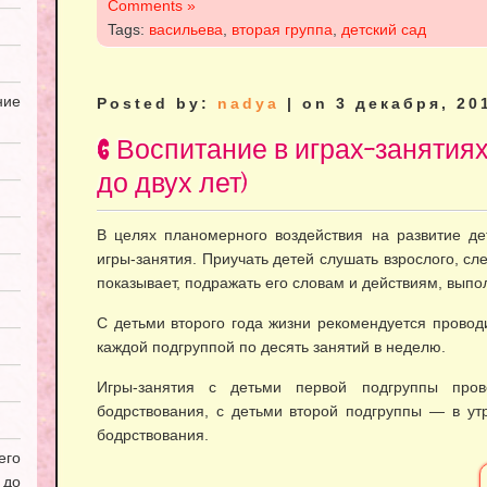
Comments »
Tags:
васильева
,
вторая группа
,
детский сад
ие
Posted by:
nadya
| on 3 декабря, 20
6 Воспитание в играх-занятиях 
до двух лет)
В целях планомерного воздействия на развитие д
игры-занятия. Приучать детей слушать взрослого, сле
показывает, подражать его словам и действиям, выпо
С детьми второго года жизни рекомендуется проводи
каждой подгруппой по десять занятий в неделю.
Игры-занятия с детьми первой подгруппы пров
бодрствования, с детьми второй подгруппы — в у
бодрствования.
его
 до