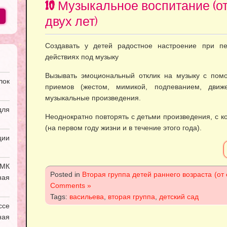
10 Музыкальное воспитание (от
двух лет)
Создавать у детей радостное настроение при пе
действиях под музыку
Вызывать эмоциональный отклик на музыку с пом
лок
приемов (жестом, мимикой, подпеванием, движе
музыкальные произведения.
ля
Неоднократно повторять с детьми произведения, с к
(на первом году жизни и в течение этого года).
ии
УМК
Posted in
Вторая группа детей раннего возраста (от 
ная
Comments »
Tags:
васильева
,
вторая группа
,
детский сад
ссе
ая