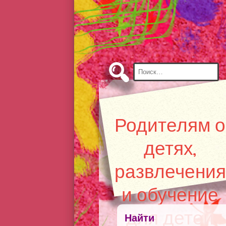
Skip
to
Content
Найти:
Родителям о
детях,
развлечения
и обучение
для детей
Найти