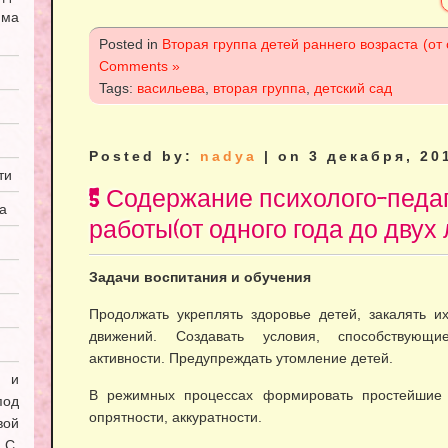
мма
Posted in
Вторая группа детей раннего возраста (от 
Comments »
Tags:
васильева
,
вторая группа
,
детский сад
Posted by:
nadya
| on 3 декабря, 20
ти
5 Содержание психолого-педа
а
работы(от одного года до двух 
Задачи воспитания и обучения
Продолжать укреплять здоровье детей, закалять и
движений. Создавать условия, способствующи
активности. Предупреждать утомление детей.
я и
В режимных процессах формировать простейшие н
под
опрятности, аккуратности.
вой
С.