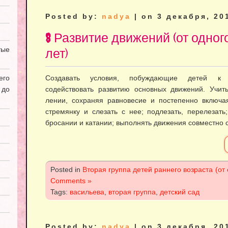
Posted by:
nadya
| on 3 декабря, 20
8 Развитие движений (от одног
ые
лет)
его
Создавать условия, побуждающие детей к дв
 до
содействовать развитию основных движений. Учит
лении, сохраняя равновесие и постепенно включа
стремянку и слезать с нее; подлезать, перелезать
бросании и катании; выполнять движения совместно 
Posted in
Вторая группа детей раннего возраста (от 
Comments »
Tags:
васильева
,
вторая группа
,
детский сад
Posted by:
nadya
| on 3 декабря, 20