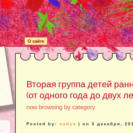
О сайте
Вторая группа детей ран
(от одного года до двух ле
now browsing by category
Posted by:
nadya
| on 3 декабря, 20