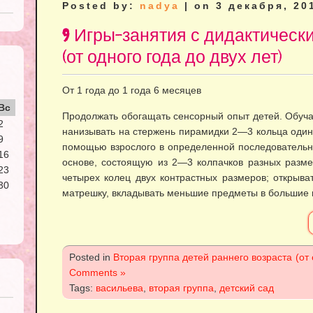
Posted by:
nadya
| on 3 декабря, 20
9 Игры-занятия с дидактичес
(от одного года до двух лет)
От 1 года до 1 года 6 месяцев
Вс
Продолжать обогащать сенсорный опыт детей. Обуча
2
нанизывать на стержень пирамидки 2—3 кольца один
9
помощью взрослого в определенной последовательно
16
основе, состоящую из 2—3 колпачков разных разме
23
четырех колец двух контрастных разме­ров; открыв
30
матрешку, вкладывать меньшие предметы в большие 
Posted in
Вторая группа детей раннего возраста (от 
Comments »
Tags:
васильева
,
вторая группа
,
детский сад