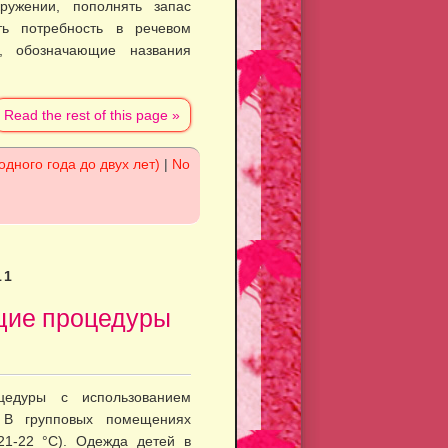
ружении, пополнять запас
ь потребность в рече­вом
 обозначающие назва­ния
Read the rest of this page »
одного года до двух лет)
|
No
11
щие процедуры
цедуры с использова­нием
 В групповых помеще­ниях
21-22 °С). Одежда детей в