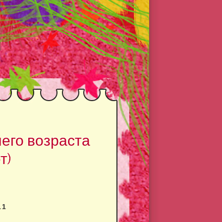
него возраста
т)
11