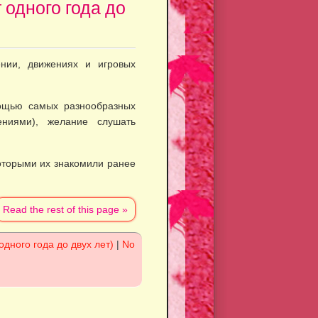
 одного года до
нии, движениях и игро­вых
ощью самых разно­образных
ниями), жела­ние слушать
оторыми их знако­мили ранее
Read the rest of this page »
одного года до двух лет)
|
No