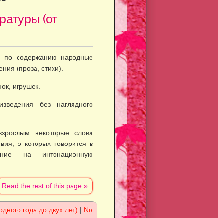
ратуры (от
е по содержанию народ­ные
ения (проза, стихи).
ок, игрушек.
зведения без наглядного
взрослым некоторые слова
вия, о которых говорится в
ание на интонационную
Read the rest of this page »
одного года до двух лет)
|
No