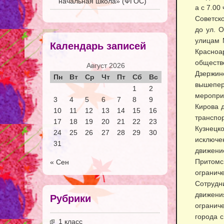
начальная школа» (ФГОС)
а с 7.00
Советско
до ул. 
улицам 
Календарь записей
Красноа
обществ
Август 2026
Дзержи
Пн
Вт
Ср
Чт
Пт
Сб
Вс
вышепер
1
2
меропри
3
4
5
6
7
8
9
Кирова 
10
11
12
13
14
15
16
транспо
17
18
19
20
21
22
23
Кузнецк
24
25
26
27
28
29
30
исключе
31
движени
Притомс
« Сен
огранич
Сотрудн
движени
Рубрики
ограниче
города 
1 класс