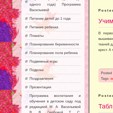
одного года) Программа
Васильевой
Poste
Питание детей до 1 года
Учим
Питание ребенка
В перво
Плакаты
вышиван
Планирование беременности
тканей д
крест. А
Планирование пола ребенка
Подвижные игры
Поделки
Posted
Поздравления
Tags:
в
Презентации
Программа воспитания и
Poste
обучения в детском саду под
Табл
редакцией М. А. Васильевой
В. В. Гербовой Т. С.