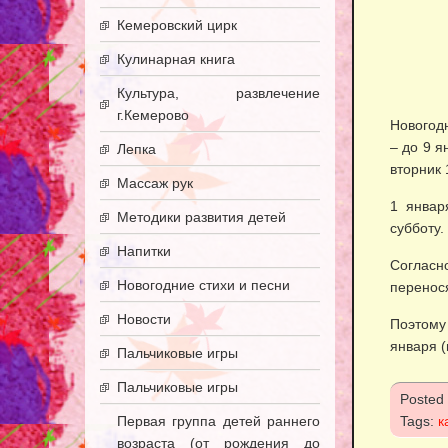
Кемеровский цирк
Кулинарная книга
Культура, развлечение
г.Кемерово
Новогодн
– до 9 я
Лепка
вторник 
Массаж рук
1 январ
Методики развития детей
субботу.
Напитки
Согласно
Новогодние стихи и песни
перенос
Новости
Поэтому
января 
Пальчиковые игры
Пальчиковые игры
Posted
Первая группа детей раннего
Tags:
к
возраста (от рождения до