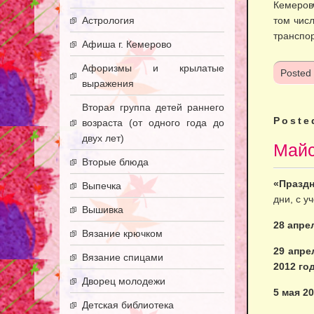
Кемеров
Астрология
том чис
транспор
Афиша г. Кемерово
Афоризмы и крылатые
Posted
выражения
Вторая группа детей раннего
Poste
возраста (от одного года до
двух лет)
Майс
Вторые блюда
«Праздн
Выпечка
дни, с 
Вышивка
28 апре
Вязание крючком
29 апре
Вязание спицами
2012 го
Дворец молодежи
5 мая 2
Детская библиотека