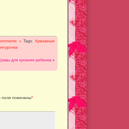
omments »
Tags:
бумажные
негурочка
Травы для купания ребенка
»
 поля помечены
*