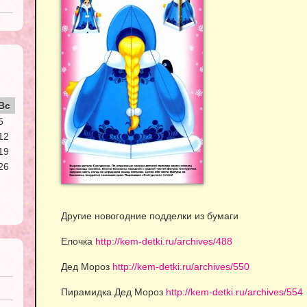
Вс
5
12
19
26
Другие новогодние подделки из бумаги
Елочка
http://kem-detki.ru/archives/488
Дед Мороз
http://kem-detki.ru/archives/550
Пирамидка Дед Мороз
http://kem-detki.ru/archives/554