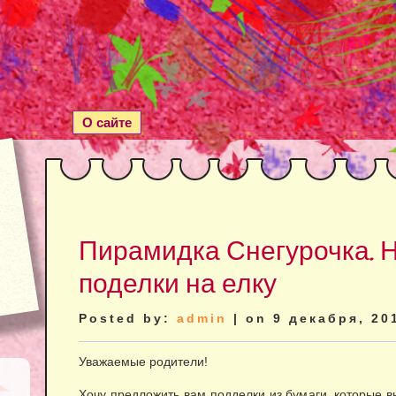
О сайте
Пирамидка Снегурочка. 
поделки на елку
Posted by:
admin
| on 9 декабря, 20
Уважаемые родители!
Хочу предложить вам подделки из бумаги, которые 