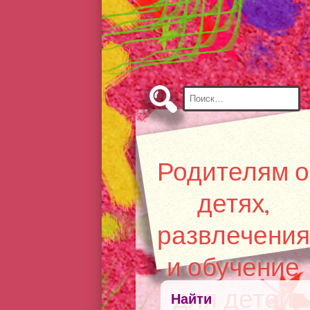
Skip
to
Content
Найти:
Родителям о
детях,
развлечения
и обучение
для детей
Найти