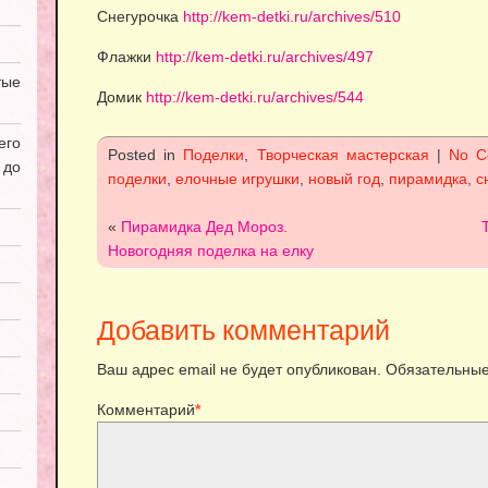
Снегурочка
http://kem-detki.ru/archives/510
Флажки
http://kem-detki.ru/archives/497
ые
Домик
http://kem-detki.ru/archives/544
его
Posted in
Поделки
,
Творческая мастерская
|
No C
 до
поделки
,
елочные игрушки
,
новый год
,
пирамидка
,
с
«
Пирамидка Дед Мороз.
Новогодняя поделка на елку
Добавить комментарий
Ваш адрес email не будет опубликован.
Обязательные
Комментарий
*