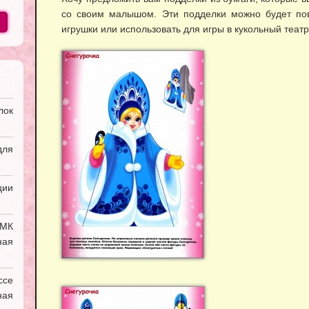
со своим малышом. Эти подделки можно будет пов
игрушки или использовать для игры в кукольный театр
лок
ля
ии
УМК
ная
ссе
ая