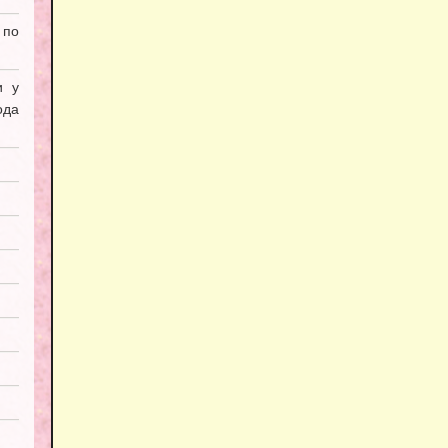
 по
и у
ода