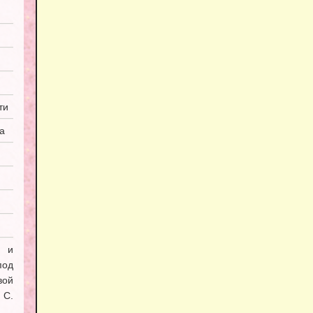
ти
а
я и
под
вой
С.