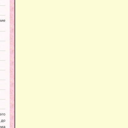
ие
его
 до
мма