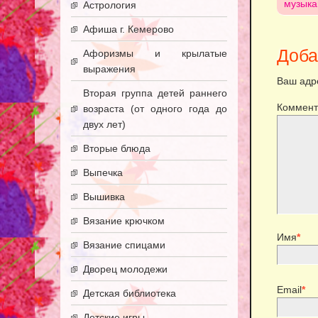
музыка
Астрология
Афиша г. Кемерово
Доба
Афоризмы и крылатые
выражения
Ваш адре
Вторая группа детей раннего
Коммент
возраста (от одного года до
двух лет)
Вторые блюда
Выпечка
Вышивка
Вязание крючком
Имя
*
Вязание спицами
Дворец молодежи
Email
*
Детская библиотека
Детские игры