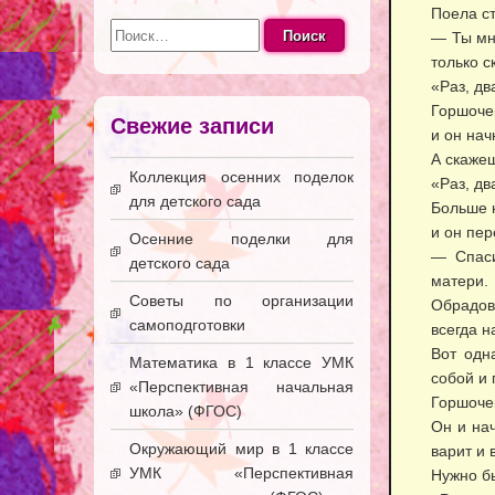
Поела ст
Найти:
— Ты мне
только с
«Раз, два
Горшочек
Свежие записи
и он нач
А скаже
Коллекция осенних поделок
«Раз, два
для детского сада
Больше 
и он пер
Осенние поделки для
— Спаси
детского сада
матери.
Советы по организации
Обрадов
самоподготовки
всегда н
Вот одн
Математика в 1 классе УМК
собой и 
«Перспективная начальная
Горшочек
школа» (ФГОС)
Он и нач
Окружающий мир в 1 классе
варит и 
УМК «Перспективная
Нужно бы