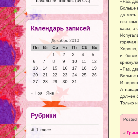
начальная школа» (ФГОС)
«Раз, два
Больше 
да мать 
вся ком
Календарь записей
каша, а 
Испугал
Декабрь 2010
горячая 
Пн
Вт
Ср
Чт
Пт
Сб
Вс
Хорошо, 
1
2
3
4
5
и бегом
6
7
8
9
10
11
12
крикнула
13
14
15
16
17
18
19
«Раз, два
20
21
22
23
24
25
26
Больше 
27
28
29
30
31
И перест
А навари
« Ноя
Янв »
должен б
Только н
Рубрики
Posted
1 класс
«
Грим