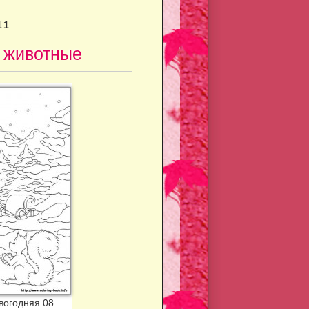
11
е животные
вогодняя 08