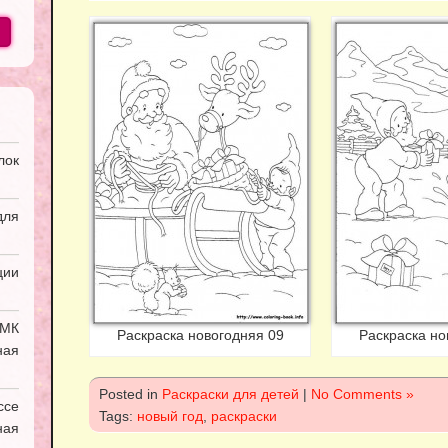
лок
ля
ии
УМК
Раскраска новогодняя 09
Раскраска но
ная
Posted in
Раскраски для детей
|
No Comments »
ссе
Tags:
новый год
,
раскраски
ая