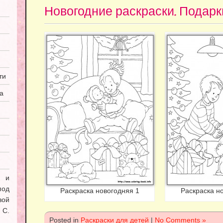
Новогодние раскраски. Подарк
ти
а
я и
под
Раскраска новогодняя 1
Раскраска н
вой
С.
Posted in
Раскраски для детей
|
No Comments »