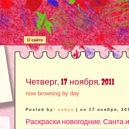
О сайте
Четверг, 17 ноября, 2011
now browsing by day
Posted by:
nadya
| on 17 ноября, 20
Раскраски новогодние. Санта 