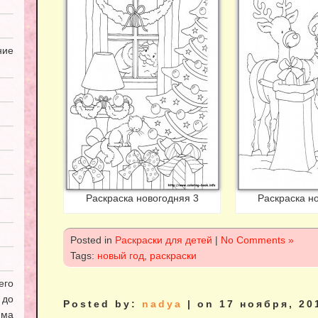
ие
Раскраска новогодняя 3
Раскраска н
Posted in
Раскраски для детей
|
No Comments »
Tags:
новый год
,
раскраски
его
 до
Posted by:
nadya
| on 17 ноября, 20
мма