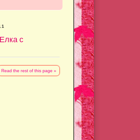
11
Елка с
Read the rest of this page »