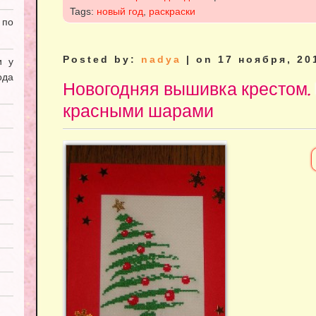
Tags:
новый год
,
раскраски
 по
Posted by:
nadya
| on 17 ноября, 20
и у
ода
Новогодняя вышивка крестом. 
красными шарами