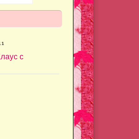
11
Клаус с