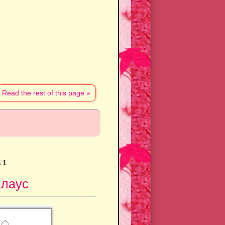
Read the rest of this page »
11
Клаус