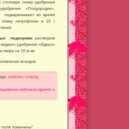
1 столовую ложку удобрения
 удобрения «Плодородие»,
аз подкармливают во время
 ложку нитрофоски и 10 г
стение.
ые подкормки
раствором
и жидкого удобрения «Идеал»
створа на 10 м.кв.
появления всходов.
ags:
кабачок
,
огород
ащивание кабачков Цукини
»
 поля помечены
*