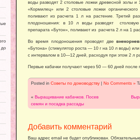
воды разводят 2 столовые ложки древесной золы и 
«Кормилец» или 2 столовые ложки органического
поливают из расчета 1 л на растение. Третий р
плодоношения: в 10 л воды разводят столовую
ые
препарата «Бутон», поливают из расчета 2 л на 1 ра
его
Во время плодоношения проводят две
внекорнев
 до
«Бутона» (стимулятор роста — 10 г на 10 л воды) ил
с интервалом в 10—12 дней, расходуя при этом 2 л ра
Первые кабачки получают через 50 — 60 дней после 
Posted in
Советы по домоводству
|
No Comments »
T
«
Выращивание кабачков. Посев
Выр
семян и посадка рассады
Добавить комментарий
Ваш адрес email не будет опубликован.
Обязательные