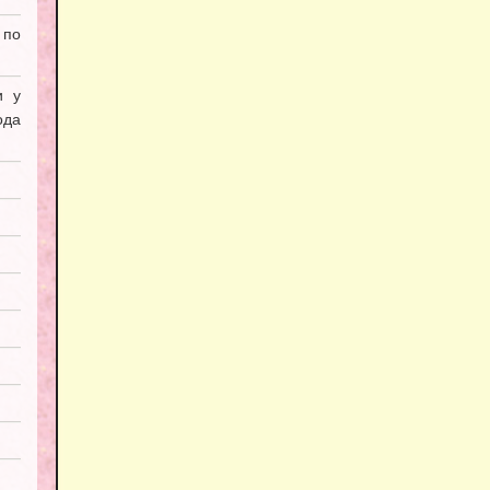
 по
и у
ода