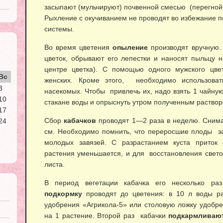
засыпают (мульчируют) почвенной смесью (перегной 
Рыхление с окучиванием не проводят во избежание 
системы.
Во время цветения
опыление
производят вручную.
цветок, обрывают его лепестки и наносят пыльцу н
центре цветка). С помощью одного мужского цв
Вс
женских. Кроме этого, необходимо использова
3
насекомых. Чтобы привлечь их, надо взять 1 чайную
10
стакане воды и опрыснуть утром полученным раство
17
Сбор
кабачков
проводят 1—2 раза в неделю. Сним
24
см. Необходимо помнить, что переросшие плоды з
молодых завязей. С разрастанием куста приток 
растения уменьшается, и для восстановления свет
листа.
В период вегетации кабачка его несколько р
подкормку
проводят до цветения: в 10 л воды раз
удобрения «Агрикола-5» или столовую ложку удобре
на 1 растение. Второй раз кабачки
подкармливаю