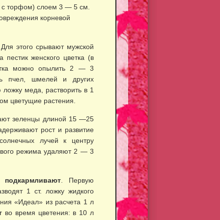
с торфом) слоем 3 — 5 см.
повреждения корневой
 Для этого срывают мужской
а пестик женского цветка (в
етка можно опылить 2 — 3
ть пчел, шмелей и других
 ложку меда, растворить в 1
ром цветущие растения.
ают зеленцы длиной 15 —25
адерживают рост и развитие
солнечных лучей к центру
ового режима удаляют 2 — 3
аз
подкармливают
. Первую
водят 1 ст. ложку жидкого
ния «Идеал» из расчета 1 л
т
во время цветения: в 10 л