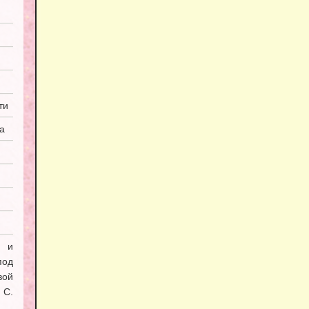
ти
а
я и
под
вой
С.