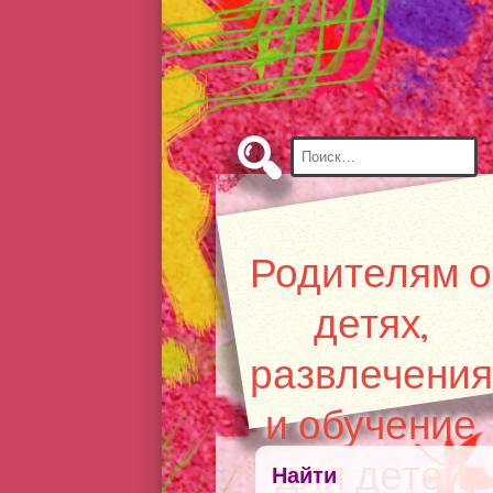
Skip
to
Content
Найти:
Родителям о
детях,
развлечения
и обучение
для детей
Найти