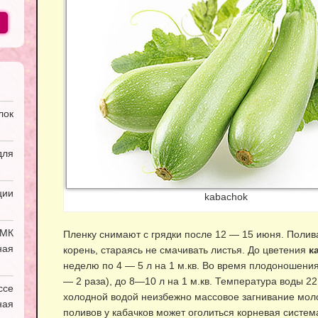
лок
ля
ии
kabachok
УМК
Пленку снимают с грядки после 12 — 15 июня. Поли
ная
корень, стараясь не смачивать листья. До цветения
к
неделю по 4 — 5 л на 1 м.кв. Во время плодоношени
— 2 раза), до 8—10 л на 1 м.кв. Температура воды 22
ссе
холодной водой неизбежно массовое загнивание моло
ая
поливов у кабачков может оголиться корневая система