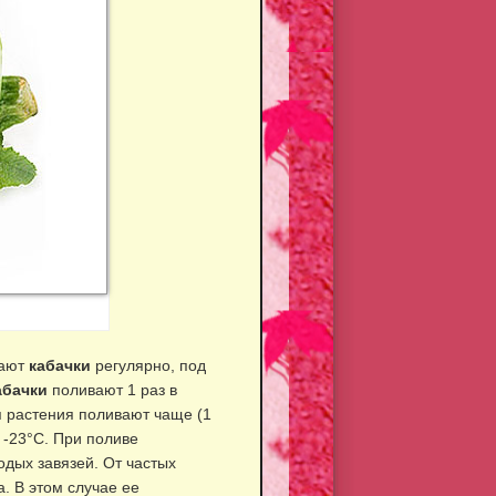
вают
кабачки
регулярно, под
абачки
поливают 1 раз в
я растения поливают чаще (1
 -23°С. При поливе
дых завязей. От частых
. В этом случае ее