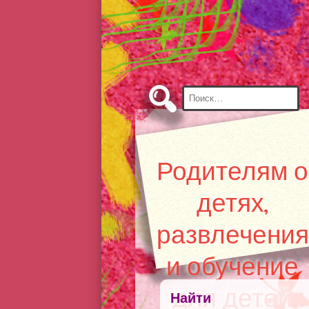
Skip
to
Content
Найти:
Родителям о
детях,
развлечения
и обучение
для детей
Найти