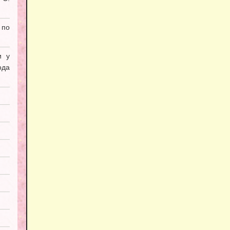
 по
и у
ода