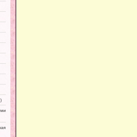
)
ми
ная