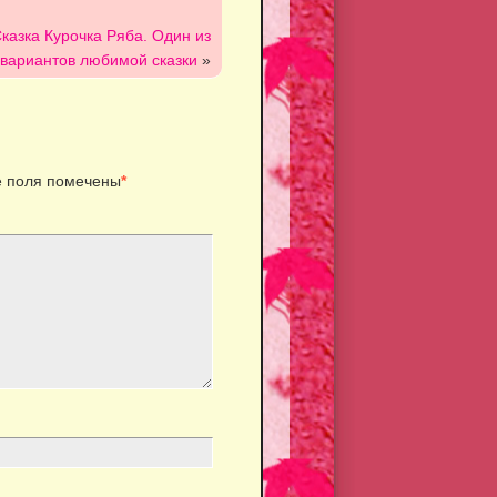
казка Курочка Ряба. Один из
вариантов любимой сказки
»
 поля помечены
*