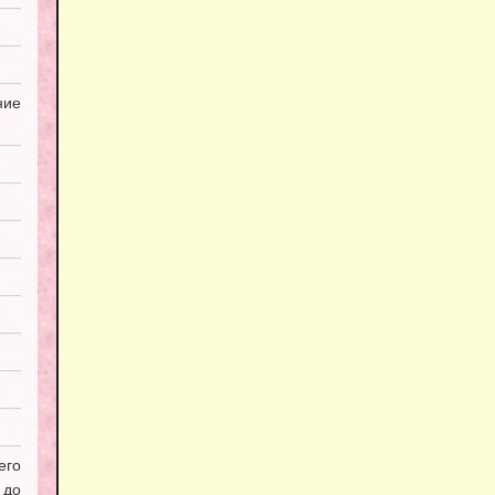
ие
его
 до