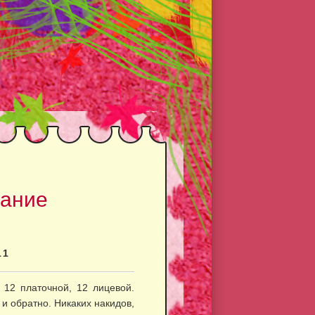
зание
11
 12 платочной, 12 лицевой.
 и обратно. Никаких накидов,