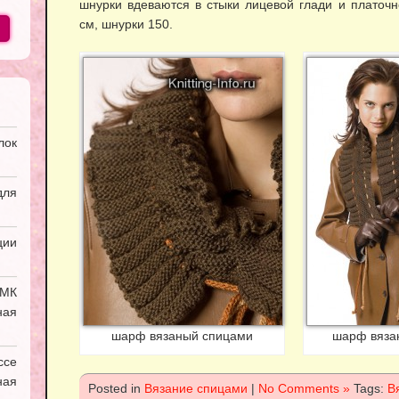
шнурки вдеваются в стыки лицевой глади и платоч
см, шнурки 150.
лок
ля
ии
УМК
ная
шарф вязаный спицами
шарф вяза
ссе
ая
Posted in
Вязание спицами
|
No Comments »
Tags:
В