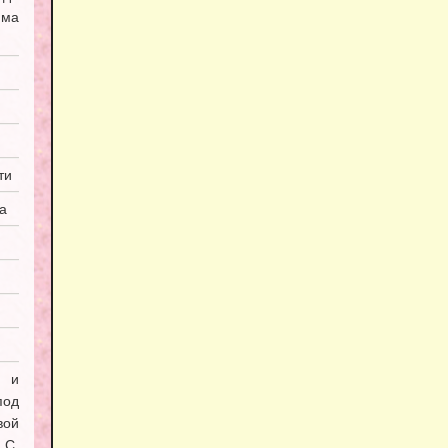
мма
ти
а
я и
под
вой
С.