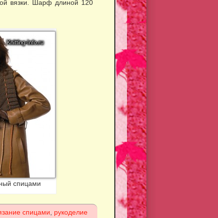
ной вязки. Шарф длиной 120
ный спицами
язание спицами
,
рукоделие