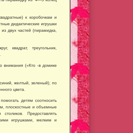
вадратные) к коро­бочкам и
тные дидак­тические игрушки
 из двух частей (пирамидка,
г, квадрат, треуголь­ник,
.
го внимания («Кто -в домике
синий, желтый, зеленый); по
нного цвета.
 помогать детям соотносить
ем, плоскостные и объемные
столиков. Предоставлять
скими игрушками, мелким и