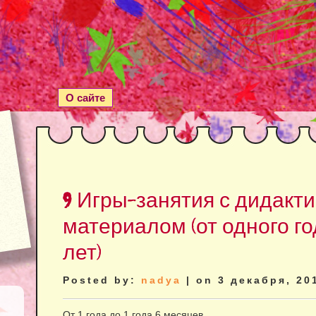
О сайте
9 Игры-занятия с дидакт
материалом (от одного го
лет)
Posted by:
nadya
| on 3 декабря, 20
От 1 года до 1 года 6 месяцев