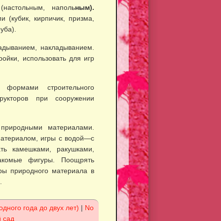
настольным, наполь
ным).
(кубик, кирпи­чик, призма,
уба).
адыванием, накла­дыванием.
ойки, ис­пользовать для игр
 формами строительного
рукторов при сооружении
природными материала­ми.
материалом, игры с водой—с
ь камешка­ми, ракушками,
комые фи­гуры. Поощрять
ры природного материала в
.
одного года до двух лет)
|
No
й сад