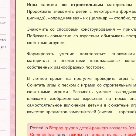
Игры занятия
со строительным
материалом (
Продолжать знакомить детей с некоторыми формами 
цилиндр), «опредмечивая» их (цилиндр — столбик, тр
ые
Знакомить со способами конструирования — прикл
Побуждать совместно со взрослым обыгрывать постр
его
сюжетные игрушки.
 до
Формировать умение пользоваться знакомыми
материала и элементами пластмассовых конст
собственных разнообразных построек.
В летнее время на прогулке проводить игры с 
Сочетать игры с песком с играми со строительным 
сюжетными играми. Развивать умение выкладыват
шишками изображенные взрослым на песке зна
самостоятельное включение детьми в сюжетные иг
качестве предметов-заместителей (листик — та­релка)
Posted in
Вторая группа детей раннего возраста (от 
Comments »
Tags:
васильева
,
вторая группа
,
детски