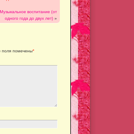
 Музыкальное воспитание (от
одного года до двух лет)
»
 поля помечены
*