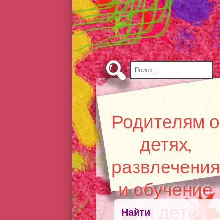
Skip
to
Content
Найти:
Родителям о
детях,
развлечения
и обучение
для детей
Найти