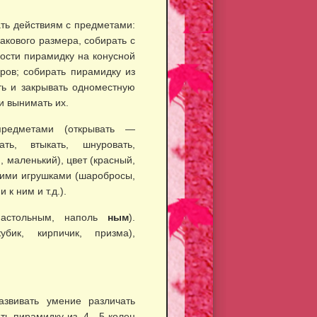
ть действиям с предметами:
акового размера, собирать с
с­ти пирамидку на конусной
ров; собирать пирамидку из
ать и закрывать одноместную
и вынимать их.
редметами (откры­вать —
ь, втыкать, шнуро­вать,
, маленький), цвет (красный,
скими игрушками (шаробросы,
 к ним и т.д.).
настольным, наполь
ным
).
ик, кирпичик, призма),
звивать умение разли­чать
ать пирамидку из 4—5 колец