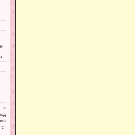
ти
а
я и
под
вой
С.