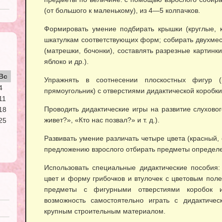
(от большого к маленькому), из 4—5 колпачков.
Формировать умение подбирать крышки (круглые, к
шкатулкам соответствующих форм; собирать двухмес
(матрешки, бочонки), составлять разрезные картинки
яблоко и др.).
Вс
Упражнять в соотнесении плоскостных фигур (кру
4
прямоугольник) с отверстиями дидактической коробки
11
Проводить дидактические игры на развитие слухово
18
живет?», «Кто нас позвал?» и т. д.).
25
Развивать умение различать четыре цвета (красный, 
предложению взрослого отбирать предметы определе
Использовать специальные дидактические пособия:
цвет и форму грибочков и втулочек с цветовым пол
предметы с фигурными отверстиями коробок и 
возможность самостоятельно играть с дидактиче
крупным строительным материалом.