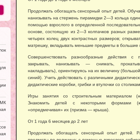
Продолжать обогащать сенсорный опыт детей. Обуча
нанизывать на стержень пирамидки 2—3 кольца один
помощью взрослого в определенной последовательно
основе, состоящую из 2—3 колпачков разных разме
четырех колец двух контрастных разме­ров; открыв
матрешку, вкладывать меньшие предметы в большие 
лок
Совершенствовать разнообразные действия с п
закрывать, нанизывать — снимать, прокатыват
ля
накладывать), ориентируясь на их величину (большой
синий). Учить действовать с различными дидактиче
дидактические коробки, грибки и втулочки со сто­ликами
ии
Игры занятия со строительным материалом (
УМК
Знакомить детей с некоторыми формами (куб
ная
«опредмечивая» их (призма — крыша).
От 1 года 6 месяцев до 2 лет
ссе
Продолжать обогащать сенсорный опыт детей. Ра
ая
предметы по величине: с помощью взрослого собир