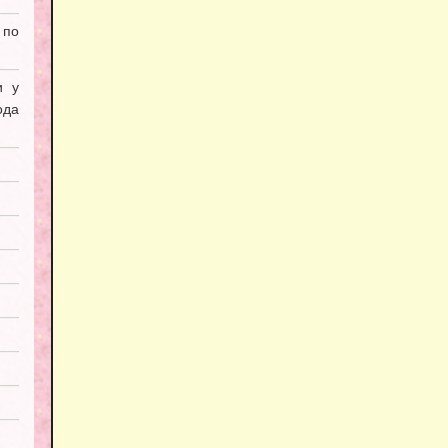
 по
и у
ода