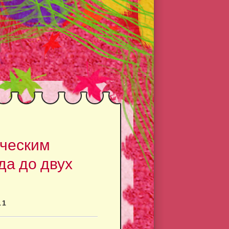
ическим
да до двух
11