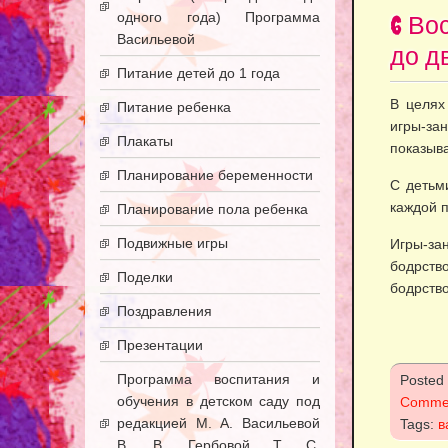
одного года) Программа
6 Во
Васильевой
до дв
Питание детей до 1 года
В целях
Питание ребенка
игры-зан
Плакаты
показыва
Планирование беременности
С детьми
каждой п
Планирование пола ребенка
Подвижные игры
Игры-з
бодрств
Поделки
бодрств
Поздравления
Презентации
Программа воспитания и
Posted
обучения в детском саду под
Comme
редакцией М. А. Васильевой
Tags:
в
В. В. Гербовой Т. С.