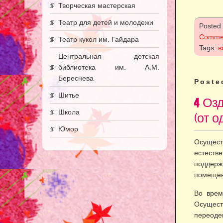
Творческая мастерская
Театр для детей и молодежи
Posted
Comme
Театр кукол им. Гайдара
Tags:
в
Центральная детская
библиотека им. А.М.
Береснева
Poste
Шитье
4 Оз
Школа
(от о
Юмор
Осущест
естеств
поддерж
помещен
Во врем
Осущес
переодев