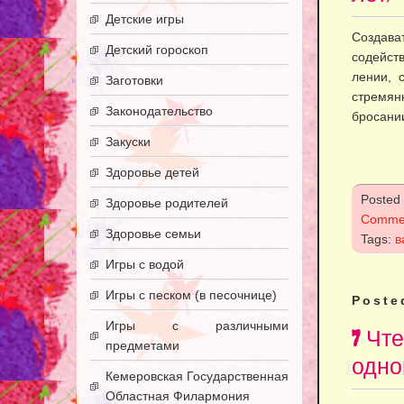
Детские игры
Создав
Детский гороскоп
содейст
лении, 
Заготовки
стремян
Законодательство
бросании
Закуски
Здоровье детей
Posted
Здоровье родителей
Comme
Здоровье семьи
Tags:
в
Игры с водой
Игры с песком (в песочнице)
Poste
Игры с различными
7 Чт
предметами
одног
Кемеровская Государственная
Областная Филармония