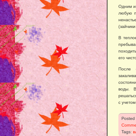
Одним и
любую п
ненасть
(зайчики
В тепло
пребыва
походит
его чист
После 
закалив
состоян
воды. 
решатьс
с учето
Posted
Comme
Tags:
в