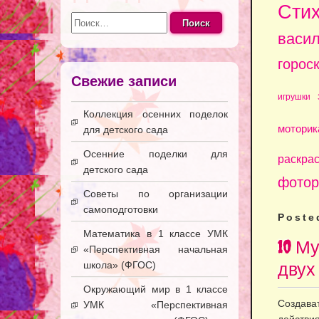
Сти
Найти:
васи
горос
Свежие записи
игрушки
Коллекция осенних поделок
моторик
для детского сада
Осенние поделки для
раскра
детского сада
фотор
Советы по организации
самоподготовки
Poste
Математика в 1 классе УМК
10 М
«Перспективная начальная
двух 
школа» (ФГОС)
Окружающий мир в 1 классе
Создава
УМК «Перспективная