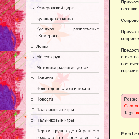
Приучат
Кемеровский цирк
песенки,
Кулинарная книга
Сопровож
Культура, развлечение
Приуча
г.Кемерово
сопрово
Лепка
Предост
Массаж рук
стихотв
поэтич
Методики развития детей
выразите
Напитки
Новогодние стихи и песни
Новости
Posted
Comme
Пальчиковые игры
Tags:
в
Пальчиковые игры
Первая группа детей раннего
Poste
возраста (от рождения до