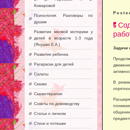
Комаровой
Poste
Психология. Разговоры по
душам
5 Со
Развитие мелкой моторики у
рабо
детей в возрасте 1-3 года
(Янушко Е.А.)
Задачи 
Развитие ребенка
Продолж
Раскраски для детей
движен
активнос
Салаты
В режим
Сказки
опрятнос
Сказкотерапия
Расширя
Советы по домоводству
понимае
общени
Статьи о личном
предмето
Стихи и потешки