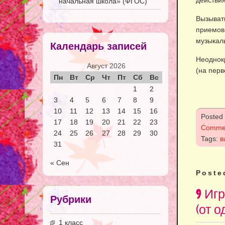
действия
начальная школа» (ФГОС)
Вызыват
приемов
музыкал
Календарь записей
Неоднокр
Август 2026
(на перв
Пн
Вт
Ср
Чт
Пт
Сб
Вс
1
2
3
4
5
6
7
8
9
10
11
12
13
14
15
16
Posted
17
18
19
20
21
22
23
Comme
24
25
26
27
28
29
30
Tags:
в
31
« Сен
Poste
9 Иг
Рубрики
(от о
1 класс