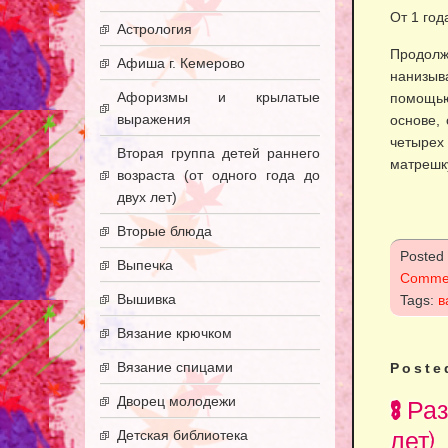
От 1 год
Астрология
Продолж
Афиша г. Кемерово
нанизыв
Афоризмы и крылатые
помощью
выражения
основе,
четырех
Вторая группа детей раннего
матрешк
возраста (от одного года до
двух лет)
Вторые блюда
Posted
Выпечка
Comme
Вышивка
Tags:
в
Вязание крючком
Вязание спицами
Poste
Дворец молодежи
8 Ра
лет)
Детская библиотека