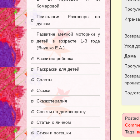
Комаровой
Прогул
Психология. Разговоры по
Игра-за
душам
Развитие мелкой моторики у
Возвращ
детей в возрасте 1-3 года
Уход д
(Янушко Е.А.)
Дома
Развитие ребенка
Прогул
Раскраски для детей
Возвра
Салаты
процед
Сказки
Подгото
Сказкотерапия
Советы по домоводству
Posted
Статьи о личном
Comme
Tags:
в
Стихи и потешки