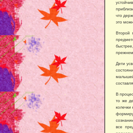
устойчи
приблизи
что держ
это мож
Второй 
предмет
быстрее
прежнем
Дети усв
состоян
малыше
составл
В процес
то же д
колечки
формир
сознании
все пре