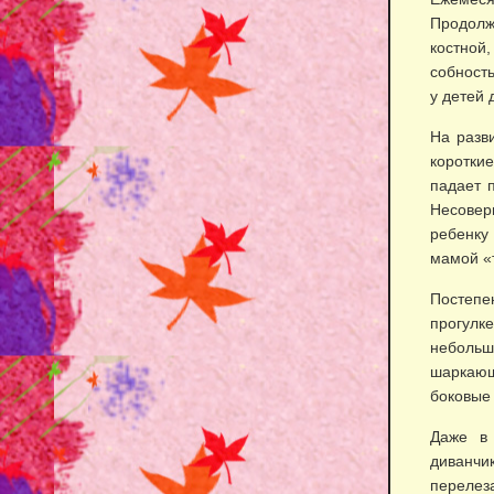
Продолж
костной
собность
у детей 
На разв
короткие
падает п
Несовер
ребенку
мамой «т
Постепе
прогулк
неболь
шаркающ
боковые 
Даже в 
диванчи
перелез