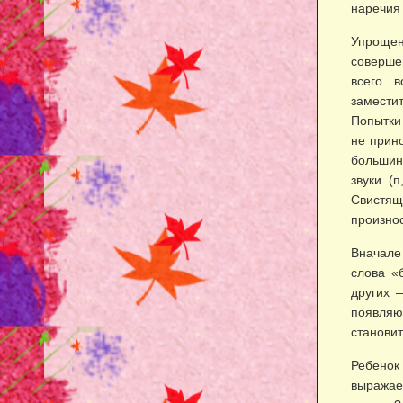
наречия (
Упрощен
соверше
всего в
замести
Попытки
не прино
большин
звуки (п
Свистящ
произно
Вначале
слова «
других 
появля
станови
Ребенок
выража