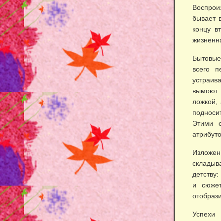
Воспроиз
бывает в
концу в
жизненна
Бытовые
всего п
устраив
вымоют 
ложкой, 
подноси
Этими о
атрибуто
Изложен
складыв
детству:
и сюжет
отобрази
Успехи 