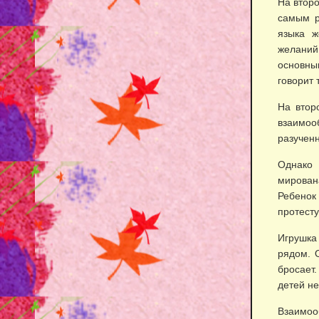
На второ
самым р
языка ж
желаний
основны
говорит 
На втор
взаимоо
разученн
Однако 
мирован
Ребенок
протесту
Игрушка
рядом. 
бросает
детей н
Взаимоо