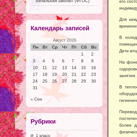
начальная школа» (ФГОС)
его сост
индивид
Для каж
времени 
Календарь записей
В холод
Август 2026
помещен
Пн
Вт
Ср
Чт
Пт
Сб
Вс
Дети вто
1
2
3
4
5
6
7
8
9
На фоне
10
11
12
13
14
15
16
оздоров
17
18
19
20
21
22
23
занятия.
24
25
26
27
28
29
30
В тепло
31
оборудо
« Сен
гигиени
Перевод
постепе
Рубрики
более д
физическ
1 класс