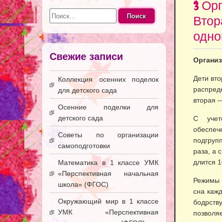
3 Ор
Найти:
Втор
одног
Свежие записи
Организ
Дети вт
Коллекция осенних поделок
распред
для детского сада
вторая —
Осенние поделки для
детского сада
С учет
обеспеч
Советы по организации
подгруп
самоподготовки
раза, а 
длится 1
Математика в 1 классе УМК
«Перспективная начальная
Режимы 
школа» (ФГОС)
сна кажд
Окружающий мир в 1 классе
бодрств
УМК «Перспективная
позволяе