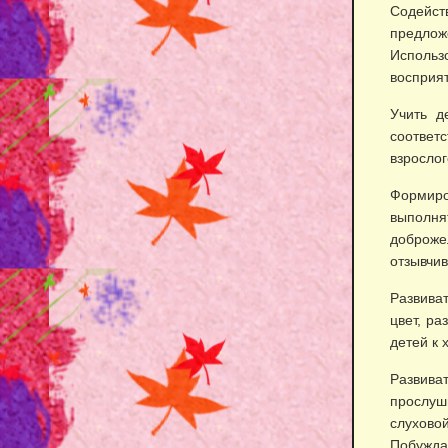
Содейст
предлож
Использ
восприят
Учить д
соответ
взрослог
Формиро
выполн
доброже
отзывчив
Развиват
цвет, ра
детей к 
Развив
прослуш
слухово
Побужда