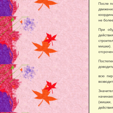
После п
движения
координи
не более
При обу
действия
строите
мишки). 
отсроче
Постепе
доводить
всю пир
возводит
Значите
начинаю
(мишки,
действия