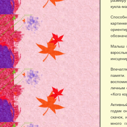
размеру
кукла-ма
Способн
картинке
ориенти
обознача
Малыш п
взрослы
инсценир
Впечатле
памяти.
воспоми
личным 
«Кого к
Активны
годам о
скачок, 
много г