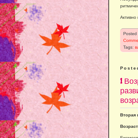
ритмиче
Активно 
Posted
Comme
Tags:
в
Poste
1 Во
разв
возра
Вторая 
Возраст
Ежемеся