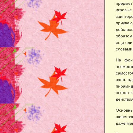
предмет
игровые
заинтер
приучают
действов
образом:
еще один
словами:
На фоне
элемент
самосто
часть од
пирамид
пытаетс
действи
Основн
шенство
даже ме