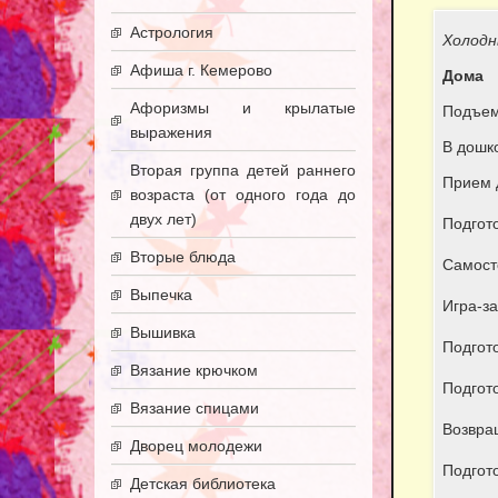
Астрология
Холодн
Афиша г. Кемерово
Дома
Афоризмы и крылатые
Подъем
выражения
В дошк
Вторая группа детей раннего
Прием 
возраста (от одного года до
двух лет)
Подгото
Вторые блюда
Самост
Выпечка
Игра-за
Вышивка
Подгото
Вязание крючком
Подгото
Вязание спицами
Возвра
Дворец молодежи
Подгото
Детская библиотека