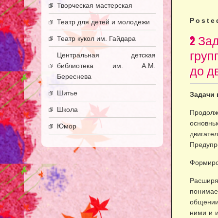
Творческая мастерская
Poste
Театр для детей и молодежи
2 За
Театр кукол им. Гайдара
груп
Центральная детская
библиотека им. А.М.
до дв
Береснева
Шитье
Задачи 
Школа
Продолж
основны
Юмор
двигат
Предупр
Формиро
Расширя
понимае
общении
ними и и