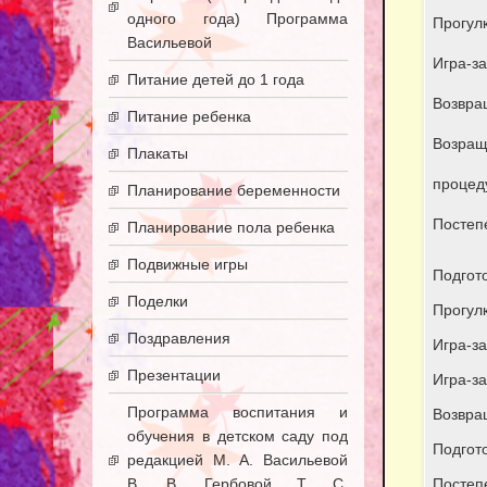
одного года) Программа
Прогул
Васильевой
Игра-за
Питание детей до 1 года
Возвращ
Питание ребенка
Возращ
Плакаты
процед
Планирование беременности
Постеп
Планирование пола ребенка
Подвижные игры
Подгото
Поделки
Прогул
Поздравления
Игра-за
Презентации
Игра-за
Программа воспитания и
Возвра
обучения в детском саду под
Подгото
редакцией М. А. Васильевой
В. В. Гербовой Т. С.
Постеп