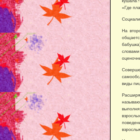
кушала?
«Где пла
Социали
На втор
общаетс
бабушка
словами
оценочн
Совершен
самообс
виды пищ
Расшир
называют
выполнят
взросл
поведе
взрослым