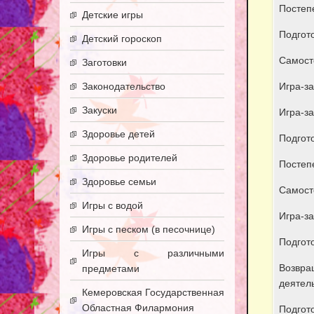
Постеп
Детские игры
Подгото
Детский гороскоп
Самост
Заготовки
Законодательство
Игра-за
Закуски
Игра-за
Здоровье детей
Подгото
Здоровье родителей
Постеп
Здоровье семьи
Самост
Игры с водой
Игра-за
Игры с песком (в песочнице)
Подгото
Игры с различными
Возвра
предметами
деятел
Кемеровская Государственная
Областная Филармония
Подгото