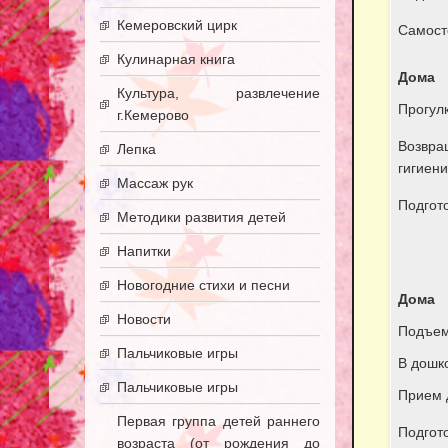
Кемеровский цирк
Самост
Кулинарная книга
Дома
Культура, развлечение
Прогул
г.Кемерово
Возвра
Лепка
гигиен
Массаж рук
Подгото
Методики развития детей
Напитки
Новогодние стихи и песни
Дома
Новости
Подъем
Пальчиковые игры
В дошк
Пальчиковые игры
Прием 
Первая группа детей раннего
Подгото
возраста (от рождения до