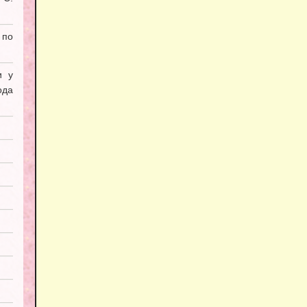
 по
и у
ода