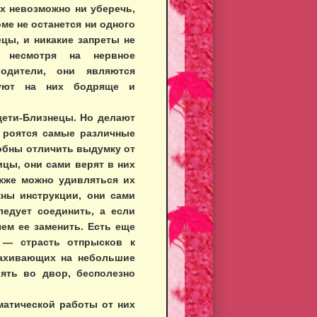
х невозможно ни уберечь,
ме не останется ни одного
цы, и никакие запреты не
 несмотря на нервное
одители, они являются
вуют на них бодряще и
 дети-Близнецы. Но делают
е роятся самые различные
собны отличить выдумку от
цы, они сами верят в них
кже можно удивляться их
жны инструкции, они сами
ледует соединить, а если
 чем ее заменить. Есть еще
 — страсть отпрысков к
махивающих на небольшие
ять во двор, бесполезно
матической работы от них