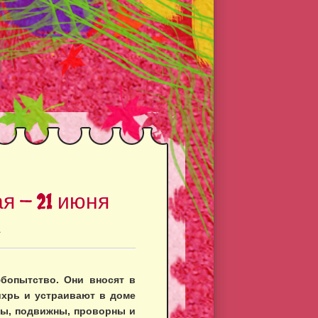
я — 21 июня
1
бопытство. Они вносят в
ихрь и устраивают в доме
вы, подвижны, проворны и