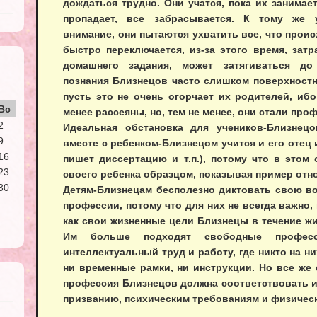
дождаться трудно. Они учатся, пока их занимает
пропадает, все забрасывается. К тому же 
внимание, они пытаются ухватить все, что проис
быстро переключается, из-за этого время, зат
домашнего задания, может затягиваться до 
познания Близнецов часто слишком поверхност
пусть это не очень огорчает их родителей, иб
Вс
менее рассеяны, но, тем не менее, они стали про
2
Идеальная обстановка для учеников-Близнецов
9
вместе с ребенком-Близнецом учится и его отец 
16
пишет диссертацию и т.п.), потому что в этом 
23
своего ребенка образцом, показывая пример отно
30
Детям-Близнецам бесполезно диктовать свою в
профессии, потому что для них не всегда важно, 
как свои жизненные цели Близнецы в течение жи
Им больше подходят свободные професс
интеллектуальный труд и работу, где никто на ни
ни временные рамки, ни инструкции. Но все же
профессия Близнецов должна соответствовать 
призванию, психическим требованиям и физичес