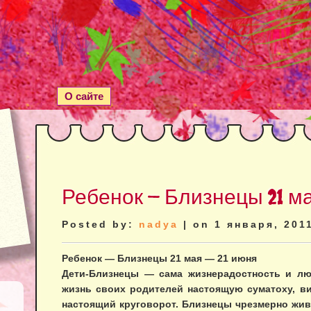
О сайте
Ребенок — Близнецы 21 ма
Posted by:
nadya
| on 1 января, 201
Ребенок — Близнецы 21 мая — 21 июня
Дети-Близнецы — сама жизнерадостность и лю
жизнь своих родителей настоящую суматоху, в
настоящий круговорот. Близнецы чрезмерно жи