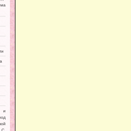
мма
ти
а
я и
под
вой
С.