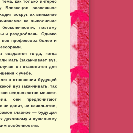
 тема, как только интерес
у Близнецов рассеянное
ходит вокруг, их внимание
рачиваемое на выполнение
бесконечности, поэтому
ны и раздроблены. Однако
о все профессора более и
фессорами.
 создается тогда, когда
или мать (заканчивает вуз,
случае он становится для
шения к учебе.
олю в отношении будущей
какой вуз заканчивать, так
зни неоднократно меняют.
ии, они предпочитают
х не давит, ни начальство,
 самое главное — будущая
их духовному и душевному
ким особенностям.