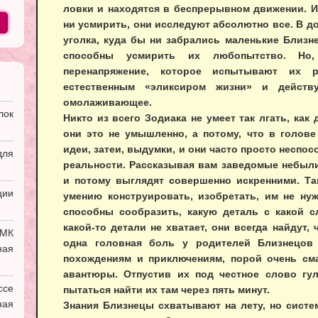
ловки и находятся в беспрерывном движении. И
ни усмирить, они исследуют абсолютно все. В до
уголка, куда бы ни забрались маленькие Близне
способны усмирить их любопытство. Но,
перенапряжение, которое испытывают их р
естественным «эликсиром жизни» и дейст
омолаживающее.
лок
Никто из всего Зодиака не умеет так лгать, как
они это не умышленно, а потому, что в голов
идеи, затеи, выдумки, и они часто просто неспо
ля
реальности. Рассказывая вам заведомые небыли
и потому выглядят совершенно искренними. Та
ии
умению конструировать, изобретать, им не ну
способны сообразить, какую деталь с какой с
какой-то детали не хватает, они всегда найдут,
УМК
одна головная боль у родителей Близнецов
ная
похождениям и приключениям, порой очень с
авантюры. Отпустив их под честное слово гул
ссе
пытаться найти их там через пять минут.
ая
Знания Близнецы схватывают на лету, но систе