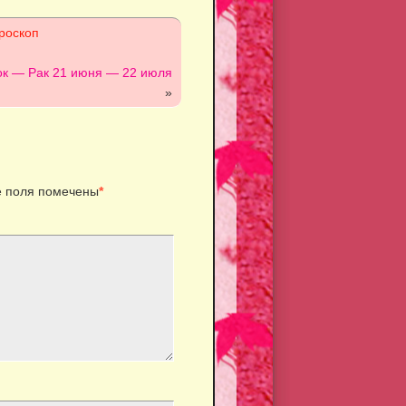
роскоп
ок — Рак 21 июня — 22 июля
»
 поля помечены
*