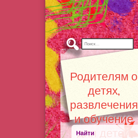
Skip
to
Content
Найти:
Родителям о
детях,
развлечения
и обучение
для детей
Найти