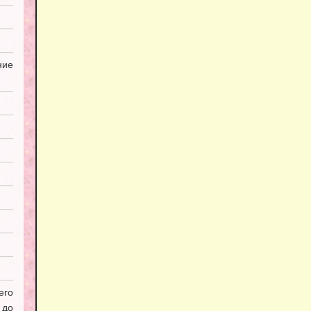
ие
его
 до