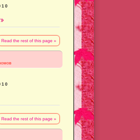
010
»
Read the rest of this page »
номов
010
Read the rest of this page »