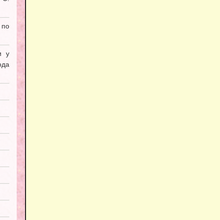
 по
и у
ода