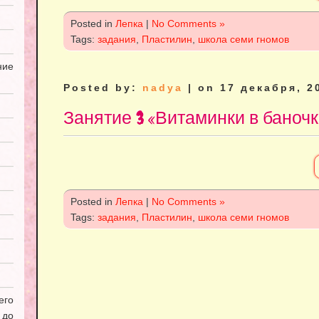
Posted in
Лепка
|
No Comments »
Tags:
задания
,
Пластилин
,
школа семи гномов
ие
Posted by:
nadya
| on 17 декабря, 2
Занятие 3 «Витаминки в баночк
Posted in
Лепка
|
No Comments »
Tags:
задания
,
Пластилин
,
школа семи гномов
его
 до