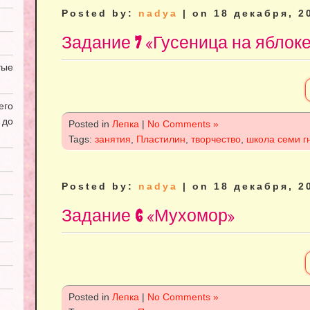
Posted by:
nadya
| on 18 декабря, 2
Задание 7 «Гусеница на яблоке
ые
его
 до
Posted in
Лепка
|
No Comments »
Tags:
занятия
,
Пластилин
,
творчество
,
школа семи г
Posted by:
nadya
| on 18 декабря, 2
Задание 6 «Мухомор»
Posted in
Лепка
|
No Comments »