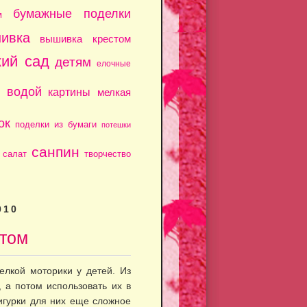
бумажные поделки
м
ивка
вышивка крестом
кий сад
детям
елочные
с водой
картины
мелкая
ок
поделки из бумаги
потешки
санпин
салат
творчество
010
стом
елкой моторики у детей. Из
 а потом использовать их в
фигурки для них еще сложное