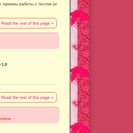
е приемы работы с тестом (и
Read the rest of this page »
010
Read the rest of this page »
номов