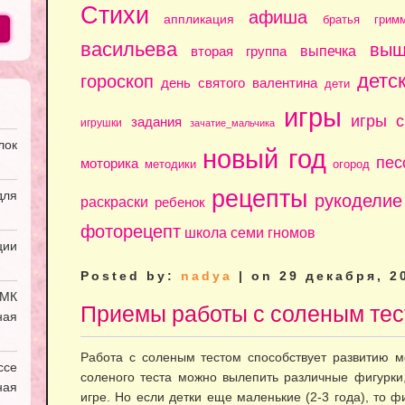
Стихи
афиша
аппликация
братья грим
васильева
выш
выпечка
вторая группа
детс
гороскоп
день святого валентина
дети
игры
игры 
задания
игрушки
зачатие_мальчика
лок
новый год
пес
моторика
методики
огород
рецепты
ля
рукоделие
раскраски
ребенок
фоторецепт
школа семи гномов
ии
Posted by:
nadya
| on 29 декабря, 2
УМК
Приемы работы с соленым те
ная
Работа с соленым тестом способствует развитию м
ссе
соленого теста можно вылепить различные фигурки,
ая
игре. Но если детки еще маленькие (2-3 года), то 