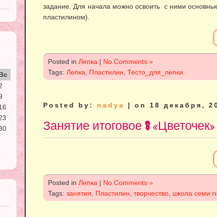
задание. Для начала можно освоить с ними основны
пластилином).
Posted in
Лепка
|
No Comments »
Tags:
Лепка
,
Пластилин
,
Тесто_для_лепки
Вс
2
9
Posted by:
nadya
| on 18 декабря, 2
16
23
Занятие итоговое 8 «Цветочек»
30
Posted in
Лепка
|
No Comments »
Tags:
занятия
,
Пластилин
,
творчество
,
школа семи г