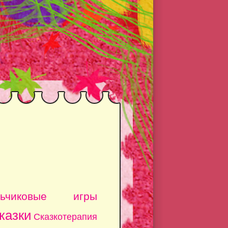
льчиковые игры
казки
Сказкотерапия