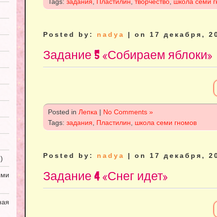
Tags:
задания
,
Пластилин
,
творчество
,
школа семи 
Posted by:
nadya
| on 17 декабря, 2
Задание 5 «Собираем яблоки»
Posted in
Лепка
|
No Comments »
Tags:
задания
,
Пластилин
,
школа семи гномов
Posted by:
nadya
| on 17 декабря, 2
)
Задание 4 «Снег идет»
ми
ная