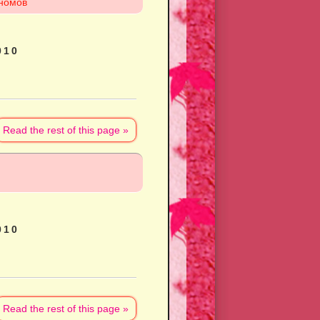
гномов
010
Read the rest of this page »
010
Read the rest of this page »