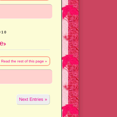
010
е»
Read the rest of this page »
Next Entries »