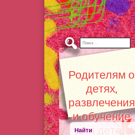
Skip
to
Content
Найти:
Родителям о
детях,
развлечения
и обучение
для детей
Найти