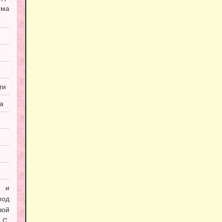
мма
ти
а
я и
под
вой
С.