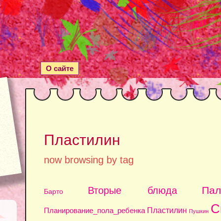
О сайте
Пластилин
now browsing by tag
Па
Вторые блюда
Барто
С
Пластилин
Планирование_пола_ребенка
Пушкин